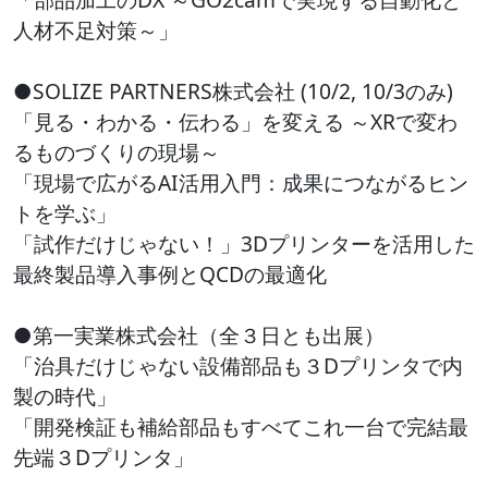
人材不足対策～」
●SOLIZE PARTNERS株式会社 (10/2, 10/3のみ)
「見る・わかる・伝わる」を変える ～XRで変わ
るものづくりの現場～
「現場で広がるAI活用入門：成果につながるヒン
トを学ぶ」
「試作だけじゃない！」3Dプリンターを活用した
最終製品導入事例とQCDの最適化
●第一実業株式会社（全３日とも出展）
「治具だけじゃない設備部品も３Dプリンタで内
製の時代」
「開発検証も補給部品もすべてこれ一台で完結最
先端３Dプリンタ」