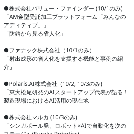
●株式会社バリュー・ファインダー (10/1のみ)
「AM金型受託加工プラットフォーム「みんなの
アディティブ」」
「防錆から見る省人化」
●ファナック株式会社（10/1のみ）
「射出成形の省人化を支援する機能と事例の紹
介」
●Polaris.AI株式会社 (10/2, 10/3のみ)
「東大松尾研発のAIスタートアップ代表が語る！
製造現場におけるAI活用の現在地」
●株式会社マルカ (10/3のみ)
「シンガポール発、ロボット×AIで自動化を次の
ステージへ(Eureka Robotics)」