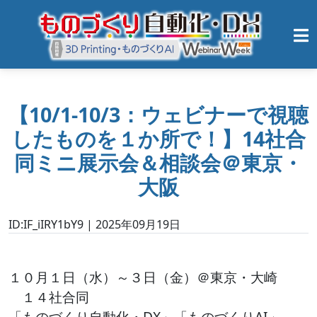
【10/1-10/3：ウェビナーで視聴
したものを１か所で！】14社合
同ミニ展示会＆相談会＠東京・
大阪
ID:IF_iIRY1bY9 | 2025年09月19日
１０月１日（水）～３日（金）＠東京・大崎
１４社合同
「ものづくり自動化・DX」「ものづくりAI」