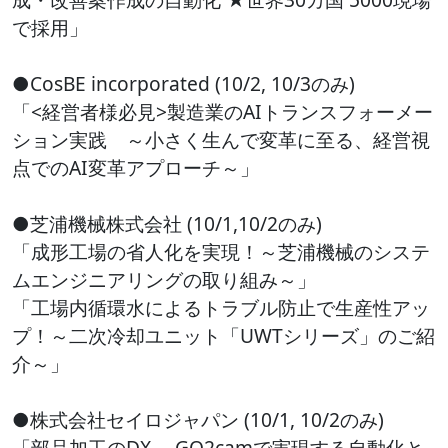
で採用」
●CosBE incorporated (10/2, 10/3のみ)
「<経営者様必見>製造業のAIトランスフォーメー
ション実践 ～小さく生んで変革に至る、経営視
点でのAI変革アプローチ～」
●芝浦機械株式会社 (10/1,10/2のみ)
「成形工場の省人化を実現！～芝浦機械のシステ
ムエンジニアリングの取り組み～」
「工場内循環水によるトラブル防止で生産性アッ
プ！～二次冷却ユニット「UWTシリーズ」のご紹
介～」
●株式会社セイロジャパン (10/1, 10/2のみ)
「部品加工のDX ～GO2camで実現する自動化と