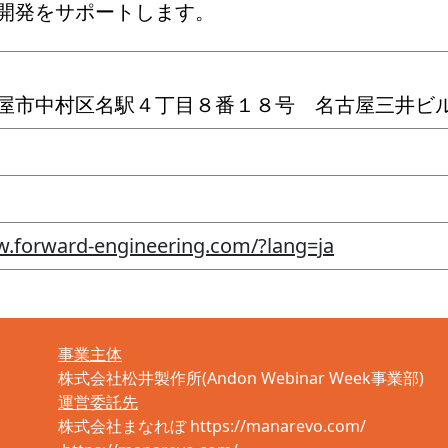
開発をサポートします。
屋市中村区名駅４丁目８番１８号 名古屋三井ビ
w.forward-engineering.com/?lang=ja
事業主体
株式会社松井製作所(Andon Webinar Week事業部)
運営委託先
株式会社まなれぼ https://manarevo.com/