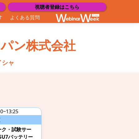
視聴者登録はこちら
す
よくある質問
パン株式会社
イシャ
00~13:25
査
ーク・試験サー
 SU7バッテリー