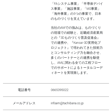
「FAシステム事業」「半導体デバイ
ス事業」「施設事業」「MS事業」
「海外事業」の5つの事業で、日本
のものづくりを支えています。
当社のAMでの強みは、
ものづくり
の現場での経験
と、近畿経済産業局
との『3Dものづくり普及促進会』
での連携や、『Kansai-3D実用化プ
ロジェクト』で培われてきた
技術力
とコンサルティング力
を
融合
させ、
多くのパートナーとの連携を駆使
し、AMに関わる全ての工程フロー
でのサポートによるトータルコーデ
ィネートを実現致します。
電話番号
0665395022
メールアドレス
infoam@tachibana.co.jp