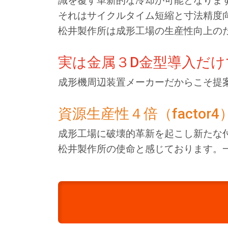
識を覆す革新的な冷却が可能となりま
それはサイクルタイム短縮と寸法精度
松井製作所は成形工場の生産性向上の
実は金属３D金型導入だけ
成形機周辺装置メーカーだからこそ提
資源生産性４倍（facto
成形工場に破壊的革新を起こし新たな
松井製作所の使命と感じております。