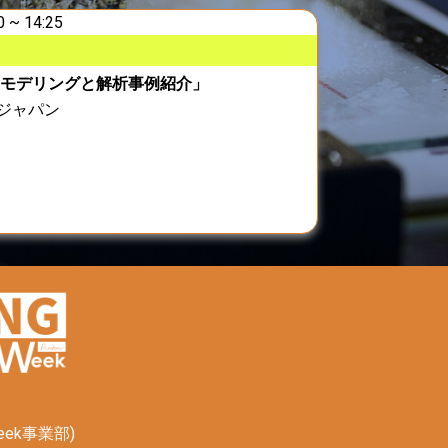
0 ~ 14:25
」
のモデリングと解析事例紹介」
ジャパン
eek事業部)