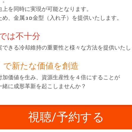
す。
向上を同時に実現が可能となります。
ため、金属
金型（入れ子）を提供いたします。
３D
では不十分
案できる冷却維持の重要性と様々な方法を提供いたし
r4）で新たな価値を創造
付加価値を生み、資源生産性を４倍にすることが
一緒に成形革新を起こしませんか？
視聴/予約する