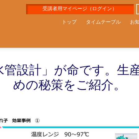
受講者用マイページ（ログイン）
トップ
タイムテーブル
お
水管設計」が命です。生
めの秘策をご紹介。