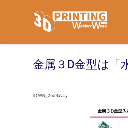
金属３D金型は「
ID:WN_2oo8xvCy